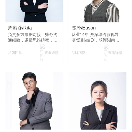
周湘蓉/Rita
陈泽/Eason
负责多方票据对接，账务沟
从业14年 资深华语影视导
通细致，逻辑思维缜密，剖
演/监制/编剧，获评湖南广
析财务数据精准。为财务管
播电视奖最佳导演，B站千
理与决策提供可靠依据，被
万级播放量，纪录片导演。
查看详情
查看详情
品牌团队
品牌团队
称为公司的“财神爷”。