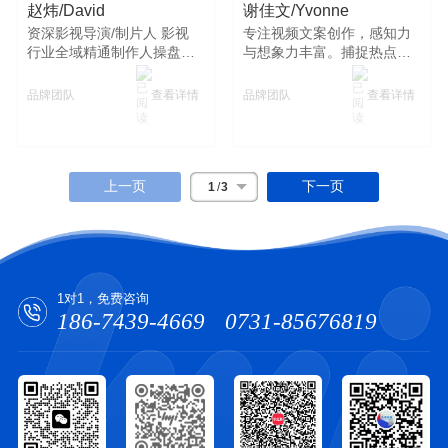
赵炜/David
谢佳文/Yvonne
资深影视导演/制片人 影视
专注视频文案创作，感知力
行业全域精通制作人操盘作
与想象力丰富。捕捉热点亮
品达500部+。
点，把握受众需求，结合品
牌产品讲故事，提升视频传
查看详情
查看详情
品牌团队
品牌团队
播力。
上一页
下一页
1
/
3
1对1，免费咨询
186-7439-4669
0731-85676819