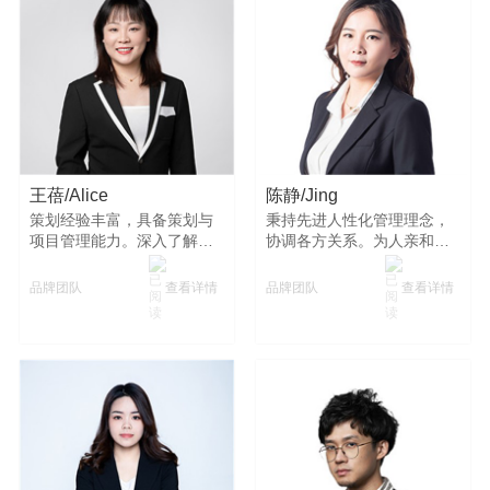
王蓓/Alice
陈静/Jing
策划经验丰富，具备策划与
秉持先进人性化管理理念，
项目管理能力。深入了解需
协调各方关系。为人亲和，
求，把握市场趋势，组织协
凭专业与责任心打造后勤保
调资源，注重细节保障活动
障体系，助力业务有序开
查看详情
查看详情
品牌团队
品牌团队
成功。
展。