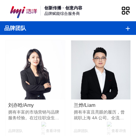
创新传播 · 创意内容
品牌赋能综合服务商
品牌团队
刘亦晗/Amy
兰烨/Liam
拥有丰富的市场营销与品牌
拥有丰富且亮眼的履历，曾
服务经验。在过往职业生涯
就职上海 4A 公司。全流程
中，凭借敏锐的市场洞察力
公关策划能力优秀，注重客
和卓越的专业能力，精准把
户沟通，把控整体策划环
查看详情
查看详情
品牌团队
品牌团队
握客户需求。已成功服务将
节，注重服务品质。