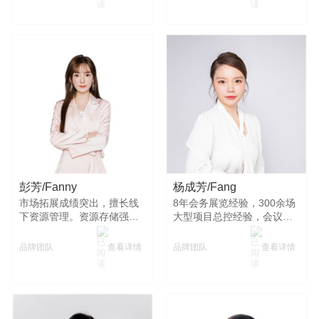
近 300 个品牌客户，主导策
划并执行超万个公关活动，
始终致力于为客户提供高效
优质的解决方案，推动公司
业务不断发展，在行业内树
立了良好口碑与卓越声誉 。
彭芳/Fanny
杨成芳/Fang
市场拓展成绩突出，擅长线
8年会务展览经验，300余场
下资源管理。资源存储强
大型项目总控经验，会议接
大，在湖南公关行业因资源
待经验丰富，曾接待副国级
整合管理出色获称“湖南公关
领导。
查看详情
查看详情
品牌团队
品牌团队
资源库一姐”。