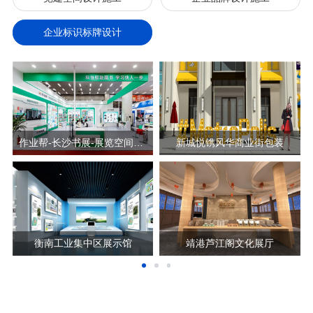
企业标识标牌设计
中车党建包装
珠江·长沙好世界项目标识设计施工图
珠江·长沙好世界项目标识设计
作业帮-长沙书展-展览空间设计
中车主题党日暨七一表彰大会
新城悦镌风华商业街包装
公元玖里 标识标牌设计
湘东区人民医院方案
“灵动觉醒，稳控争锋”EGOZARU端午活动
中联重科上海宝马展展台运营
筑博会展厅搭建活动
武功山导视标牌形象设计
衡南工业集中区展示馆
株洲中车党建展厅
田心山庄小区党群服务站建设
靖港芦江阁文化展厅
2021（长沙）国际智慧交通博览会-株洲交通展台