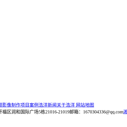
频影像制作
项目案例
浩洋新闻
关于浩洋
网站地图
区润和国际广场5栋21016-21019
邮箱：1670304336@qq.com
湘