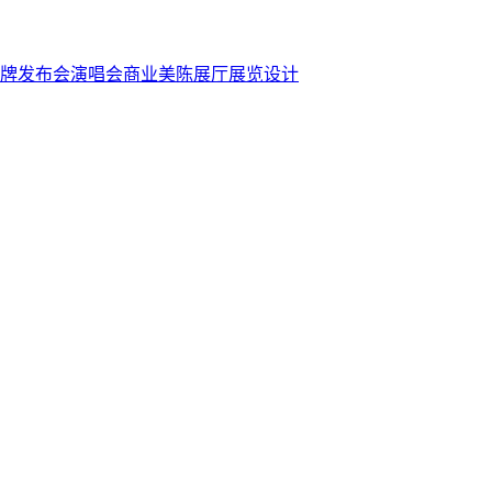
牌发布会
演唱会
商业美陈
展厅展览设计