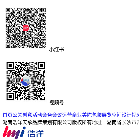
小红书
视频号
首页
公关创意活动
会务会议运营
商业美陈包装
展览空间设计
视
湖南浩洋天承品牌策划有限公司版权所有
地址：湖南省长沙市开福