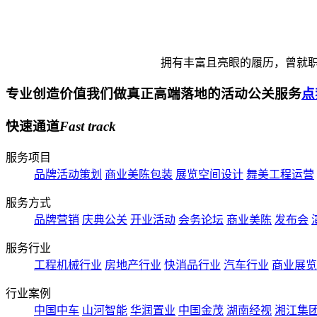
拥有丰富且亮眼的履历，曾就职
专业创造价值
我们做真正高端落地的活动公关服务
点
快速通道
Fast
track
服务项目
品牌活动策划
商业美陈包装
展览空间设计
舞美工程运营
服务方式
品牌营销
庆典公关
开业活动
会务论坛
商业美陈
发布会
服务行业
工程机械行业
房地产行业
快消品行业
汽车行业
商业展览
行业案例
中国中车
山河智能
华润置业
中国金茂
湖南经视
湘江集