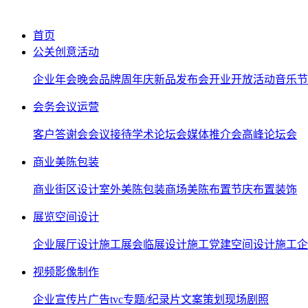
首页
公关创意活动
企业年会晚会
品牌周年庆
新品发布会
开业开放活动
音乐节
会务会议运营
客户答谢会
会议接待
学术论坛会
媒体推介会
高峰论坛会
商业美陈包装
商业街区设计
室外美陈包装
商场美陈布置
节庆布置装饰
展览空间设计
企业展厅设计施工
展会临展设计施工
党建空间设计施工
企
视频影像制作
企业宣传片
广告tvc
专题/纪录片
文案策划
现场剧照