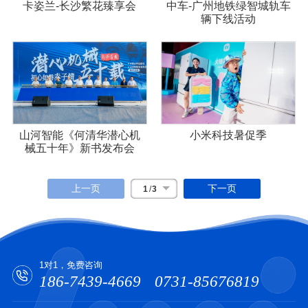
卡姿兰-长沙繁花臻享会
中车-广州地铁绿智城轨车
辆下线活动
山河智能《何清华潜心机
小米科技暑促季
械五十年》新书发布会
上一页
下一页
1
/
3
1对1，免费咨询
186-7439-4669
0731-85676819