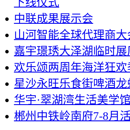
下线仪式
中联成果展示会
山河智能全球代理商大
嘉宇璟琇大泽湖临时展
欢乐颂两周年海洋狂欢
星沙永旺乐食街啤酒龙
华宇·翠湖湾生活美学
郴州中铁岭南府7-8月