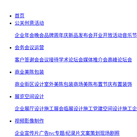
首页
公关创意活动
企业年会晚会
品牌周年庆
新品发布会
开业开放活动
音乐节
会务会议运营
客户答谢会
会议接待
学术论坛会
媒体推介会
高峰论坛会
商业美陈包装
商业街区设计
室外美陈包装
商场美陈布置
节庆布置装饰
展览空间设计
企业展厅设计施工
展会临展设计施工
党建空间设计施工
企
视频影像制作
企业宣传片
广告tvc
专题/纪录片
文案策划
现场剧照