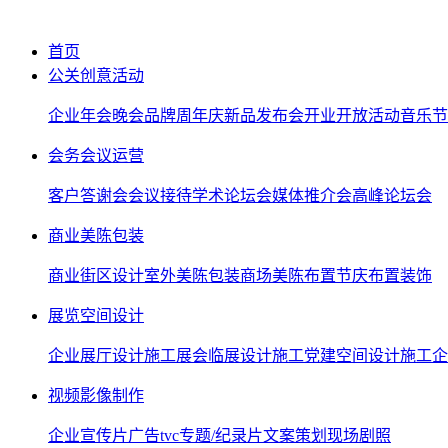
首页
公关创意活动
企业年会晚会
品牌周年庆
新品发布会
开业开放活动
音乐节
会务会议运营
客户答谢会
会议接待
学术论坛会
媒体推介会
高峰论坛会
商业美陈包装
商业街区设计
室外美陈包装
商场美陈布置
节庆布置装饰
展览空间设计
企业展厅设计施工
展会临展设计施工
党建空间设计施工
企
视频影像制作
企业宣传片
广告tvc
专题/纪录片
文案策划
现场剧照