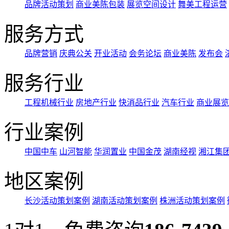
品牌活动策划
商业美陈包装
展览空间设计
舞美工程运营
服务方式
品牌营销
庆典公关
开业活动
会务论坛
商业美陈
发布会
服务行业
工程机械行业
房地产行业
快消品行业
汽车行业
商业展览
行业案例
中国中车
山河智能
华润置业
中国金茂
湖南经视
湘江集
地区案例
长沙活动策划案例
湖南活动策划案例
株洲活动策划案例