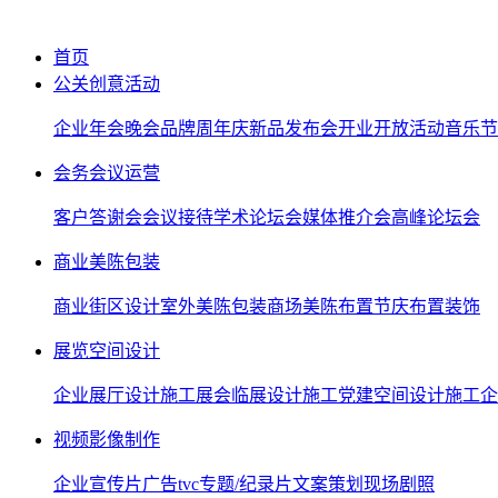
首页
公关创意活动
企业年会晚会
品牌周年庆
新品发布会
开业开放活动
音乐节
会务会议运营
客户答谢会
会议接待
学术论坛会
媒体推介会
高峰论坛会
商业美陈包装
商业街区设计
室外美陈包装
商场美陈布置
节庆布置装饰
展览空间设计
企业展厅设计施工
展会临展设计施工
党建空间设计施工
企
视频影像制作
企业宣传片
广告tvc
专题/纪录片
文案策划
现场剧照