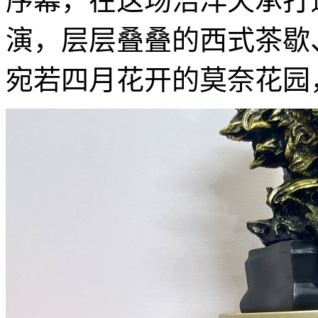
序幕，在这场浩洋天承打
演，层层叠叠的西式茶歇
宛若四月花开的莫奈花园