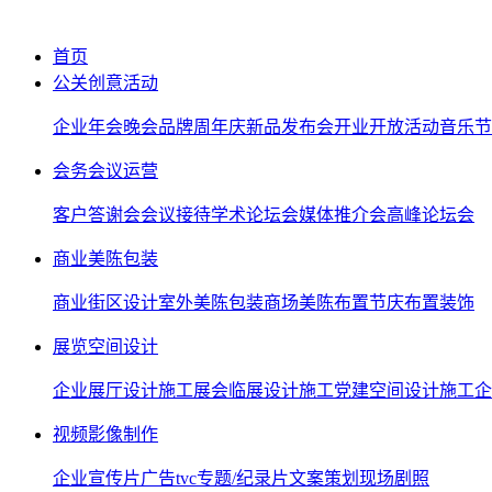
首页
公关创意活动
企业年会晚会
品牌周年庆
新品发布会
开业开放活动
音乐节
会务会议运营
客户答谢会
会议接待
学术论坛会
媒体推介会
高峰论坛会
商业美陈包装
商业街区设计
室外美陈包装
商场美陈布置
节庆布置装饰
展览空间设计
企业展厅设计施工
展会临展设计施工
党建空间设计施工
企
视频影像制作
企业宣传片
广告tvc
专题/纪录片
文案策划
现场剧照