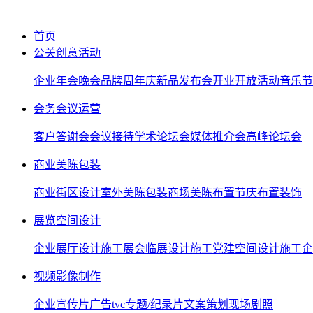
首页
公关创意活动
企业年会晚会
品牌周年庆
新品发布会
开业开放活动
音乐节
会务会议运营
客户答谢会
会议接待
学术论坛会
媒体推介会
高峰论坛会
商业美陈包装
商业街区设计
室外美陈包装
商场美陈布置
节庆布置装饰
展览空间设计
企业展厅设计施工
展会临展设计施工
党建空间设计施工
企
视频影像制作
企业宣传片
广告tvc
专题/纪录片
文案策划
现场剧照