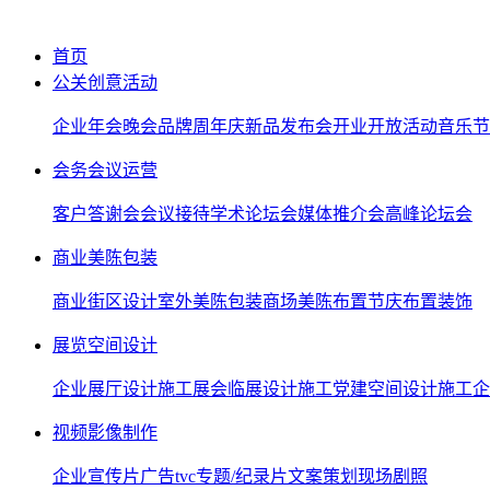
首页
公关创意活动
企业年会晚会
品牌周年庆
新品发布会
开业开放活动
音乐节
会务会议运营
客户答谢会
会议接待
学术论坛会
媒体推介会
高峰论坛会
商业美陈包装
商业街区设计
室外美陈包装
商场美陈布置
节庆布置装饰
展览空间设计
企业展厅设计施工
展会临展设计施工
党建空间设计施工
企
视频影像制作
企业宣传片
广告tvc
专题/纪录片
文案策划
现场剧照