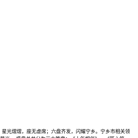
晚，星光熠熠，座无虚席；六盘齐发，闪耀宁乡。宁乡市相关领