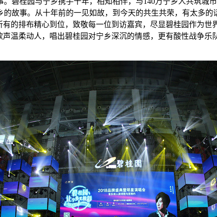
盛事。碧桂园与宁乡携手十年，相知相伴，与140万宁乡人共筑城
乡的故事。从十年前的一见如故，到今天的共生共荣，有太多的话
所有的排布精心到位，致敬每一位到访嘉宾，尽显碧桂园作为世界
的歌声温柔动人，唱出碧桂园对宁乡深沉的情感，更有酸性战争乐