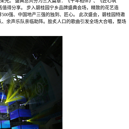
市荣光。 盛典总共分为三大篇章：《十年相伴》、《匠心筑
值得分享。 步入碧桂园宁乡品牌盛典会场，精致的花艺造
500强、中国地产三强的独到、匠心。 此次盛会，碧桂园特邀
队、余声乐队亲临助阵。脍炙人口的歌曲引发全场大合唱，整场