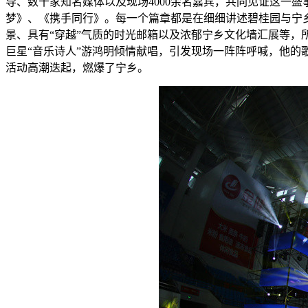
导、数十家知名媒体以及现场4000余名嘉宾，共同见证这一
梦》、《携手同行》。每一个篇章都是在细细讲述碧桂园与宁
景、具有“穿越”气质的时光邮箱以及浓郁宁乡文化墙汇展等，
巨星“音乐诗人”游鸿明倾情献唱，引发现场一阵阵呼喊，他
活动高潮迭起，燃爆了宁乡。