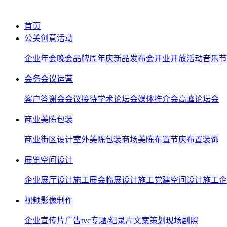
首页
公关创意活动
企业年会晚会
品牌周年庆
新品发布会
开业开放活动
音乐节
会务会议运营
客户答谢会
会议接待
学术论坛会
媒体推介会
高峰论坛会
商业美陈包装
商业街区设计
室外美陈包装
商场美陈布置
节庆布置装饰
展览空间设计
企业展厅设计施工
展会临展设计施工
党建空间设计施工
企
视频影像制作
企业宣传片
广告tvc
专题/纪录片
文案策划
现场剧照