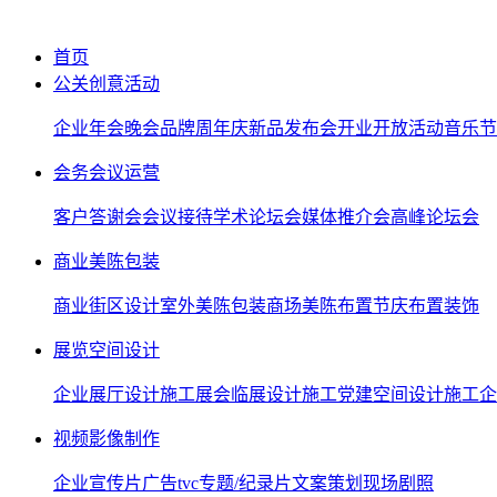
首页
公关创意活动
企业年会晚会
品牌周年庆
新品发布会
开业开放活动
音乐节
会务会议运营
客户答谢会
会议接待
学术论坛会
媒体推介会
高峰论坛会
商业美陈包装
商业街区设计
室外美陈包装
商场美陈布置
节庆布置装饰
展览空间设计
企业展厅设计施工
展会临展设计施工
党建空间设计施工
企
视频影像制作
企业宣传片
广告tvc
专题/纪录片
文案策划
现场剧照