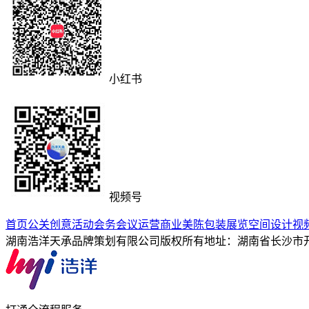
小红书
视频号
首页
公关创意活动
会务会议运营
商业美陈包装
展览空间设计
视
湖南浩洋天承品牌策划有限公司版权所有
地址：湖南省长沙市开福