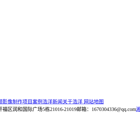
频影像制作
项目案例
浩洋新闻
关于浩洋
网站地图
区润和国际广场5栋21016-21019
邮箱：1670304336@qq.com
湘