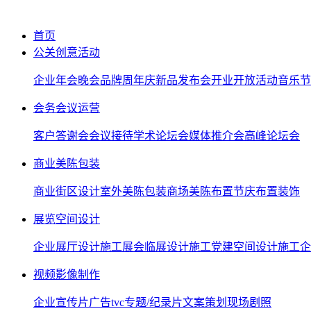
首页
公关创意活动
企业年会晚会
品牌周年庆
新品发布会
开业开放活动
音乐节
会务会议运营
客户答谢会
会议接待
学术论坛会
媒体推介会
高峰论坛会
商业美陈包装
商业街区设计
室外美陈包装
商场美陈布置
节庆布置装饰
展览空间设计
企业展厅设计施工
展会临展设计施工
党建空间设计施工
企
视频影像制作
企业宣传片
广告tvc
专题/纪录片
文案策划
现场剧照