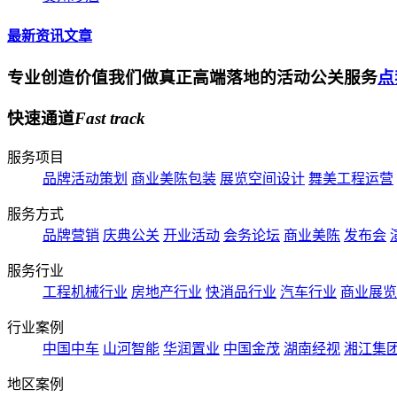
最新资讯文章
专业创造价值
我们做真正高端落地的活动公关服务
点
快速通道
Fast
track
服务项目
品牌活动策划
商业美陈包装
展览空间设计
舞美工程运营
服务方式
品牌营销
庆典公关
开业活动
会务论坛
商业美陈
发布会
服务行业
工程机械行业
房地产行业
快消品行业
汽车行业
商业展览
行业案例
中国中车
山河智能
华润置业
中国金茂
湖南经视
湘江集
地区案例