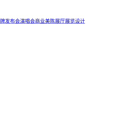
牌发布会
演唱会
商业美陈
展厅展览设计