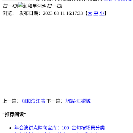
扫一扫!
扫一扫!
浏览：
-
发布日期：2023-08-11 16:17:33【
大
中
小
】
上一篇：
润和滨江湾
下一篇：
旭辉·汇樾城
“
推荐阅读
”
年会演讲点睛句宝库：100+金句按场景分类