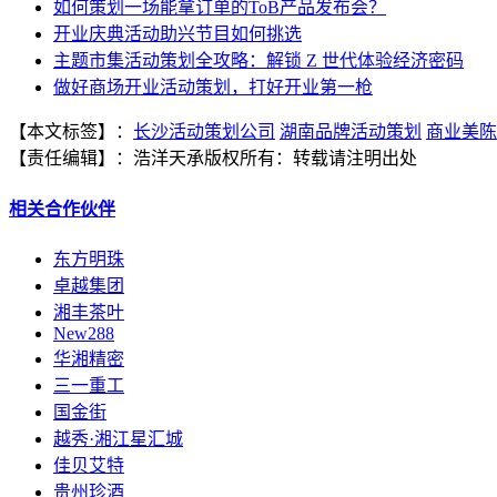
如何策划一场能拿订单的ToB产品发布会？
开业庆典活动助兴节目如何挑选
主题市集活动策划全攻略：解锁 Z 世代体验经济密码
做好商场开业活动策划，打好开业第一枪
【本文标签】：
长沙活动策划公司
湖南品牌活动策划
商业美陈
【责任编辑】：
浩洋天承
版权所有：
转载请注明出处
相关合作伙伴
东方明珠
卓越集团
湘丰茶叶
New288
华湘精密
三一重工
国金街
越秀·湘江星汇城
佳贝艾特
贵州珍酒