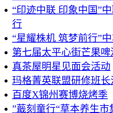
“印迹中联 印象中国”
行
“星耀株机 筑梦前行”
第七届太平心街芒果啤
真茶屋明星见面会活动
玛格菁英联盟研修班长
百度X锦州赛博烧烤季
”蕺刻童行“草本养生市