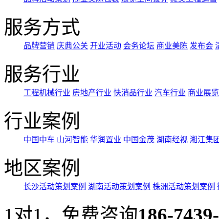
服务方式
品牌营销
庆典公关
开业活动
会务论坛
商业美陈
发布会
服务行业
工程机械行业
房地产行业
快消品行业
汽车行业
商业展览
行业案例
中国中车
山河智能
华润置业
中国金茂
湖南经视
湘江集
地区案例
长沙活动策划案例
湖南活动策划案例
株洲活动策划案例
1对1，免费咨询
186-7439