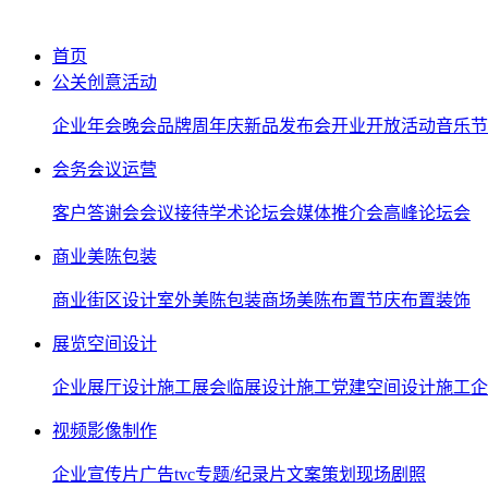
首页
公关创意活动
企业年会晚会
品牌周年庆
新品发布会
开业开放活动
音乐节
会务会议运营
客户答谢会
会议接待
学术论坛会
媒体推介会
高峰论坛会
商业美陈包装
商业街区设计
室外美陈包装
商场美陈布置
节庆布置装饰
展览空间设计
企业展厅设计施工
展会临展设计施工
党建空间设计施工
企
视频影像制作
企业宣传片
广告tvc
专题/纪录片
文案策划
现场剧照