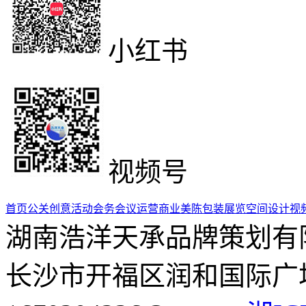
小红书
视频号
首页
公关创意活动
会务会议运营
商业美陈包装
展览空间设计
视
湖南浩洋天承品牌策划有
长沙市开福区润和国际广场5栋