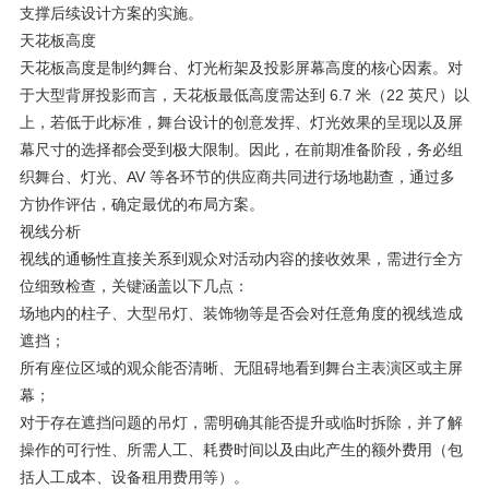
支撑后续设计方案的实施。
天花板高度
天花板高度是制约舞台、灯光桁架及投影屏幕高度的核心因素。对
于大型背屏投影而言，天花板最低高度需达到 6.7 米（22 英尺）以
上，若低于此标准，舞台设计的创意发挥、灯光效果的呈现以及屏
幕尺寸的选择都会受到极大限制。因此，在前期准备阶段，务必组
织舞台、灯光、AV 等各环节的供应商共同进行场地勘查，通过多
方协作评估，确定最优的布局方案。
视线分析
视线的通畅性直接关系到观众对活动内容的接收效果，需进行全方
位细致检查，关键涵盖以下几点：
场地内的柱子、大型吊灯、装饰物等是否会对任意角度的视线造成
遮挡；
所有座位区域的观众能否清晰、无阻碍地看到舞台主表演区或主屏
幕；
对于存在遮挡问题的吊灯，需明确其能否提升或临时拆除，并了解
操作的可行性、所需人工、耗费时间以及由此产生的额外费用（包
括人工成本、设备租用费用等）。