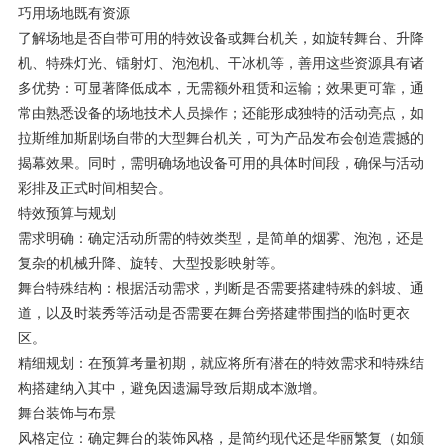
巧用场地既有资源
了解场地是否自带可用的特效设备或舞台机关，如旋转舞台、升降
机、特殊灯光、镭射灯、泡泡机、干冰机等，善用这些资源具有诸
多优势：可显著降低成本，无需额外租赁和运输；效果更可靠，通
常由熟悉设备的场地技术人员操作；还能形成独特的活动亮点，如
拉斯维加斯剧场自带的大型舞台机关，可为产品发布会创造震撼的
揭幕效果。同时，需明确场地设备可用的具体时间段，确保与活动
彩排及正式时间相契合。
特效预算与规划
需求明确：确定活动所需的特效类型，是简单的烟雾、泡泡，还是
复杂的机械升降、旋转、大型投影映射等。
舞台特殊结构：根据活动需求，判断是否需要搭建特殊的斜坡、通
道，以及时装秀等活动是否需要在舞台旁搭建带围挡的临时更衣
区。
精细规划：在预算考量初期，就应将所有潜在的特效需求和特殊结
构搭建纳入其中，避免因遗漏导致后期成本激增。
舞台装饰与布景
风格定位：确定舞台的装饰风格，是简约现代还是华丽繁复（如颁